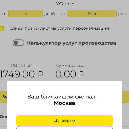
УФ-DTF
от
5
дней
от
171.4
р/шт
Полный прайс- лист на услуги персонализации
Калькулятор услуг производства
РЦ за 1 шт.
Сумма заказа
1749.00
0.00
₽
₽
Ваш ближайший филиал —
Выбрать действие
Москва
Описание
Файлы
Да, верно