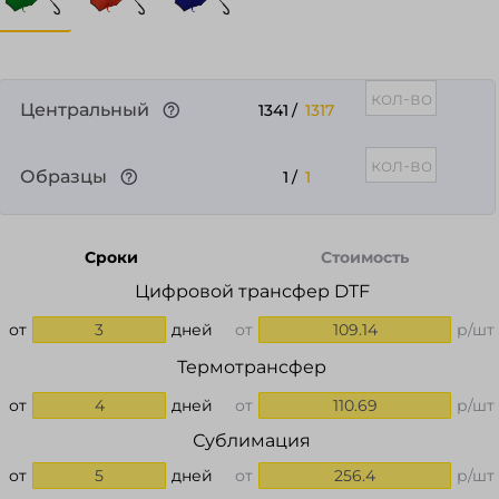
Центральный
1341
/
1317
Образцы
1
/
1
Сроки
Стоимость
Цифровой трансфер DTF
от
3
дней
от
109.14
р/шт
Термотрансфер
от
4
дней
от
110.69
р/шт
Сублимация
от
5
дней
от
256.4
р/шт