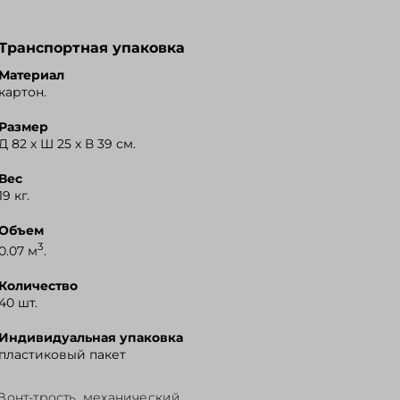
Транспортная упаковка
Материал
картон.
Размер
Д 82 x Ш 25 x В 39 см.
Вес
19 кг.
Объем
3
0.07 м
.
Количество
40 шт.
Индивидуальная упаковка
пластиковый пакет
Зонт-трость, механический.