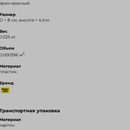
ярко-красный.
Я.Маркет
Размер
D = 8 cм, высота = 4,1см.
Вес
0.025 кг.
Объем
3
0.000396 м
.
Материал
пластик.
Бренд
Транспортная упаковка
Материал
картон.