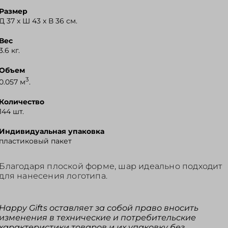
Размер
Д 37 x Ш 43 x В 36 см.
Вес
3.6 кг.
Объем
3
0.057 м
.
Количество
144 шт.
Индивидуальная упаковка
пластиковый пакет
Благодаря плоской форме, шар идеально подходит
для нанесения логотипа.
Happy Gifts оставляет за собой право вносить
изменения в технические и потребительские
характеристики товаров и их упаковку без