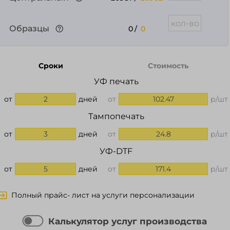
Образцы
0
/
0
Сроки
Стоимость
УФ печать
от
2
дней
от
102.47
р/шт
Тампопечать
от
3
дней
от
24.8
р/шт
УФ-DTF
от
5
дней
от
171.4
р/шт
Полный прайс- лист на услуги персонализации
Калькулятор услуг производства