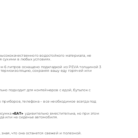
высококачественного водостойкого материала, не
ся сухими в любых условиях.
м 6 литров оснащено подкладкой из PEVA толщиной 3
 термоизоляцию, сохраняя вашу еду горячей или
ьно подходит для контейнеров с едой, бутылок с
х приборов, телефона – все необходимое всегда под
осумка
«EAT»
удивительно вместительна, но при этом
еда или на сиденье автомобиля.
 зная, что она останется свежей и полезной.