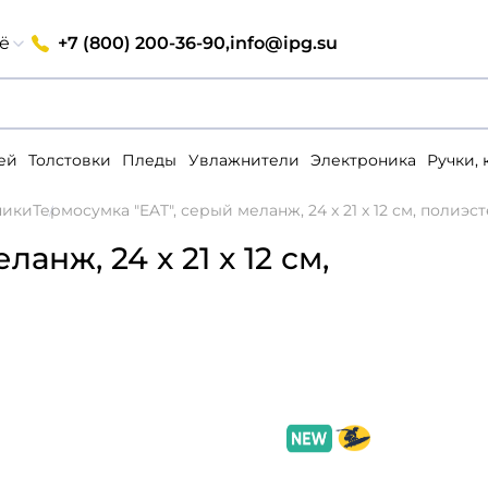
+7 (800) 200-36-90,
info@ipg.su
ё
ей
Толстовки
Пледы
Увлажнители
Электроника
Ручки,
ники
Термосумка "EAT", серый меланж, 24 x 21 x 12 см, полиэс
анж, 24 x 21 x 12 см,