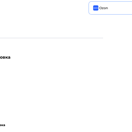
Ozon
овка
вка