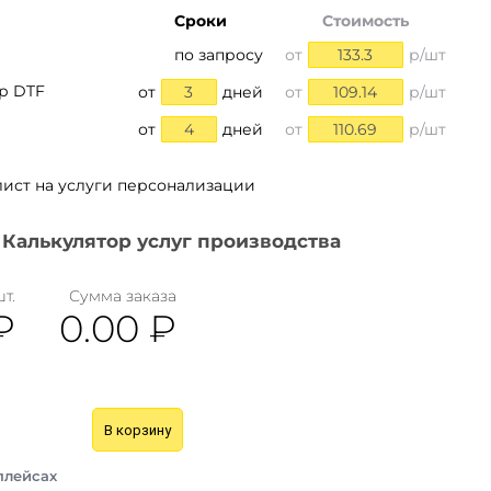
Сроки
Стоимость
по запросу
от
133.3
р/шт
р DTF
от
3
дней
от
109.14
р/шт
от
4
дней
от
110.69
р/шт
лист на услуги персонализации
Калькулятор услуг производства
шт.
Сумма заказа
₽
0.00
₽
В корзину
плейсах