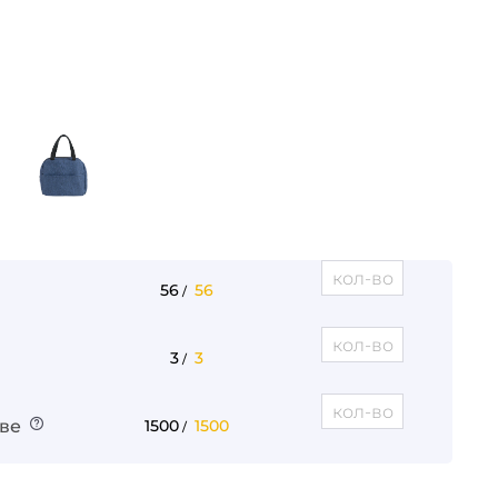
56
56
/
3
3
/
ве
1500
1500
/