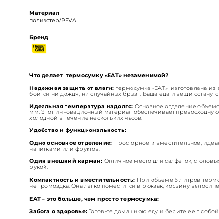
Материал
полиэстер/PEVA.
Бренд
Что делает термосумку «EAT» незаменимой?
Надежная защита от влаги:
термосумка «EAT»
изготовлена из 
боится ни дождя, ни случайных брызг. Ваша еда и вещи останут
Идеальная температура надолго:
Основное отделение объемо
мм. Этот инновационный материал обеспечивает превосходную
холодной в течение нескольких часов.
Удобство и функциональность:
Одно основное отделение:
Просторное и вместительное, идеал
напитками или фруктов.
Один внешний карман:
Отличное место для салфеток, столовы
рукой.
Компактность и вместительность:
При объеме 6 литров терм
не громоздка. Она легко поместится в рюкзак, корзину велосип
EAT – это больше, чем просто термосумка:
Забота о здоровье:
Готовьте домашнюю еду и берите ее с собой,