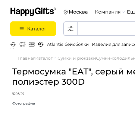
Москва
Компания
Ещ
Каталог
Atlantis бейсболки
Изделия для запис
Металлические ручки
Главная
Каталог
Сумки и рюкзаки
Сумки-холодиль
Термосумка "EAT", серый мел
полиэстер 300D
9298/29
Фотографии