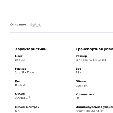
Описание
Файлы
Характеристики
Транспортная упак
Цвет
Размер
серый.
Д 44 x Ш 42 x В 36 см.
Размер
Вес
24 x 21 x 12 см.
7.8 кг.
Вес
Объем
0.156 кг.
3
0.084 м
.
Объем
Количество
3
0.00168 м
.
50 шт.
Объем в литрах
Индивидуальная упако
6 л.
пластиковый пакет