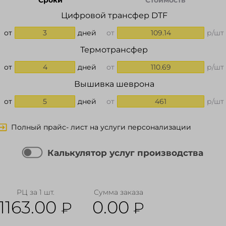
Сроки
Стоимость
Цифровой трансфер DTF
от
3
дней
от
109.14
р/шт
Термотрансфер
от
4
дней
от
110.69
р/шт
Вышивка шеврона
от
5
дней
от
461
р/шт
Полный прайс- лист на услуги персонализации
Калькулятор услуг производства
РЦ за 1 шт.
Сумма заказа
1163.00
0.00
₽
₽