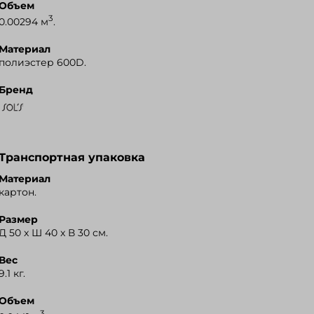
Объем
3
0.00294 м
.
Материал
полиэстер 600D.
Бренд
Транспортная упаковка
Материал
картон.
Размер
Д 50 x Ш 40 x В 30 см.
Вес
9.1 кг.
Объем
3