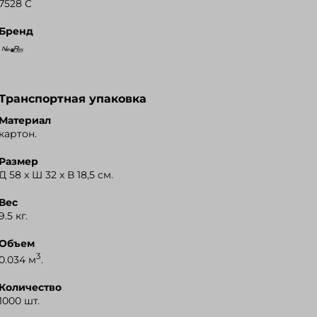
7528 C
Бренд
Транспортная упаковка
Материал
картон.
Размер
Д 58 x Ш 32 x В 18,5 см.
Вес
9.5 кг.
Объем
3
0.034 м
.
Количество
1000 шт.