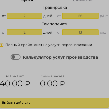
Сроки
Стоимость
Гравировка
от
2
дней
от
56
р/шт
Тампопечать
от
2
дней
от
13
р/шт
Полный прайс- лист на услуги персонализации
Калькулятор услуг производства
РЦ за 1 шт.
Сумма заказа
40.00
0.00
₽
₽
Выбрать действие