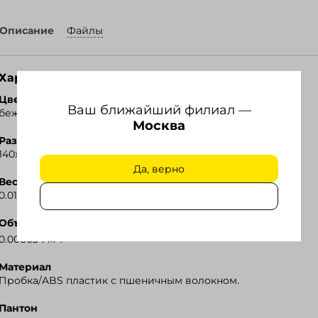
Описание
Файлы
Характеристики
Ozon
Цвет
Ваш ближайший филиал —
бежевый.
Москва
Размер
140x11 мм.
Да, верно
Вес
0.01 кг.
Объем
3
0.000034 м
.
Материал
Пробка/ABS пластик с пшеничным волокном.
Пантон