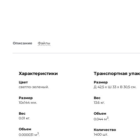
Описание
Файлы
Характеристики
Транспортная упак
Цвет
Размер
светло-зеленый.
Д 42,5 x Ш 33 x В 30,5 см.
Размер
Вес
10х144 мм.
13.6 кг.
Вес
Объем
0.01 кг.
3
0.044 м
.
Объем
Количество
3
0.000031 м
.
1400 шт.