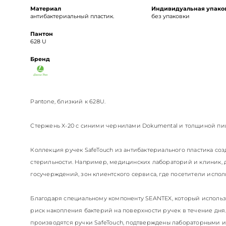
Материал
Индивидуальная упако
антибактериальный пластик.
без упаковки
Пантон
628 U
Бренд
Pantone, близкий к 628U.
Стержень X-20 с синими чернилами Dokumental и толщиной пиш
Коллекция ручек SafeTouch из антибактериального пластика созд
стерильности. Например, медицинских лабораторий и клиник, д
госучерждений, зон клиентского сервиса, где посетители исполь
Благодаря специальному компоненту SEANTEX, который использу
риск накопления бактерий на поверхности ручек в течение дня.
производятся ручки SafeTouch, подтверждены лабораторными