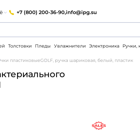
+7 (800) 200-36-90,
info@ipg.su
ё
ей
Толстовки
Пледы
Увлажнители
Электроника
Ручки,
учки пластиковые
GOLF, ручка шариковая, белый, пластик
актериального
H