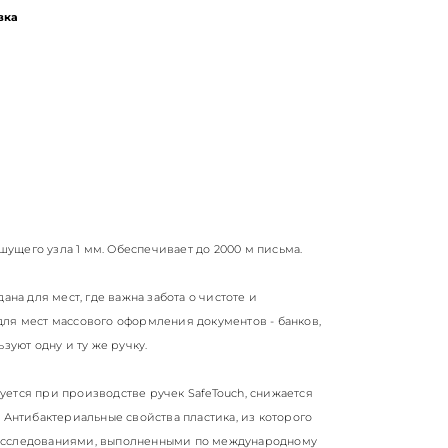
вка
ущего узла 1 мм. Обеспечивает до 2000 м письма.
ана для мест, где важна забота о чистоте и
ля мест массового оформления документов - банков,
зуют одну и ту же ручку.
ется при производстве ручек SafeTouch, снижается
 Антибактериальные свойства пластика, из которого
 исследованиями, выполненными по международному