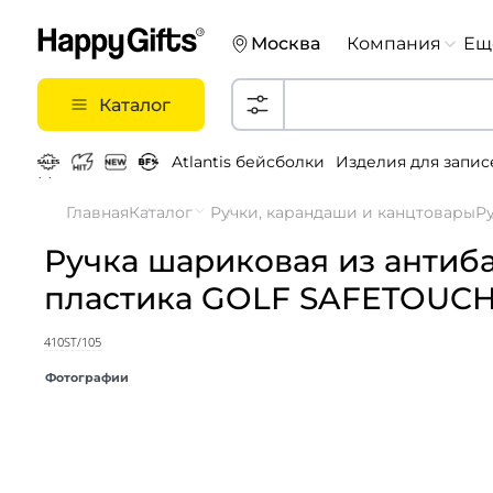
Москва
Компания
Ещ
Каталог
Atlantis бейсболки
Изделия для запис
Металлические ручки
Главная
Каталог
Ручки, карандаши и канцтовары
Р
Ручка шариковая из антиб
пластика GOLF SAFETOUC
410ST/105
Фотографии