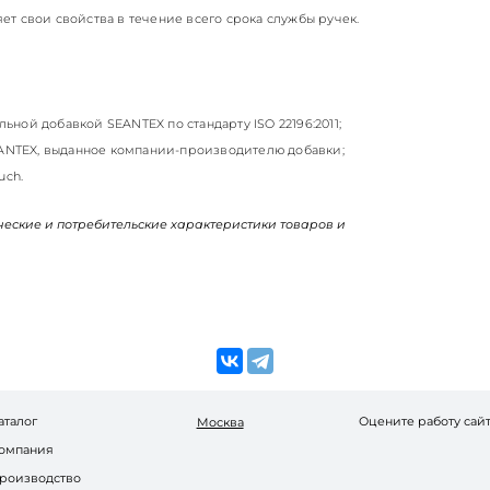
яет свои свойства в течение всего срока службы ручек.
ьной добавкой SEANTEX по стандарту ISO 22196:2011;
EANTEX, выданное компании-производителю добавки;
uch.
ические и потребительские характеристики товаров и
аталог
Оцените работу сай
Москва
омпания
роизводство