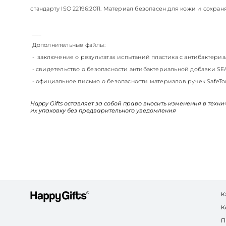
стандарту ISO 22196:2011. Материал безопасен для кожи и сохран
___
Дополнительные файлы:
- заключение о результатах испытаний пластика c антибактериал
- свидетельство о безопасности антибактериальной добавки S
- официальное письмо о безопасности материалов ручек SafeTo
Happy Gifts оставляет за собой право вносить изменения в техн
их упаковку без предварительного уведомления
К
К
П