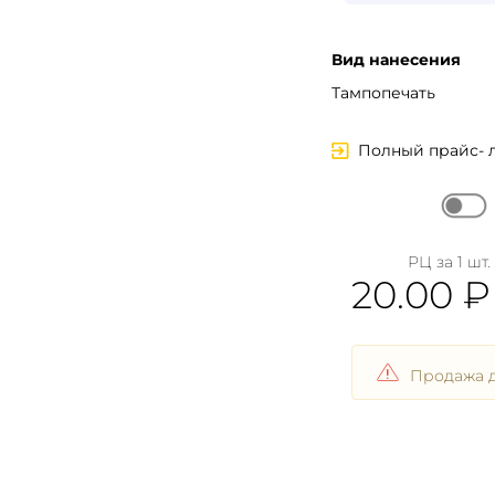
Вид нанесения
Тампопечать
Полный прайс- 
Вход
РЦ за 1 шт.
20.00
₽
Запомнить меня
Забыли пароль?
Войти в кабинет
Продажа д
Зарегистрироваться