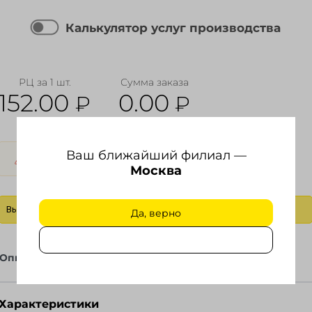
Калькулятор услуг производства
РЦ за 1 шт.
Сумма заказа
152.00
0.00
₽
₽
Ваш ближайший филиал —
Продажа до исчерпания.
Москва
Выбрать действие
Да, верно
Описание
Файлы
Характеристики