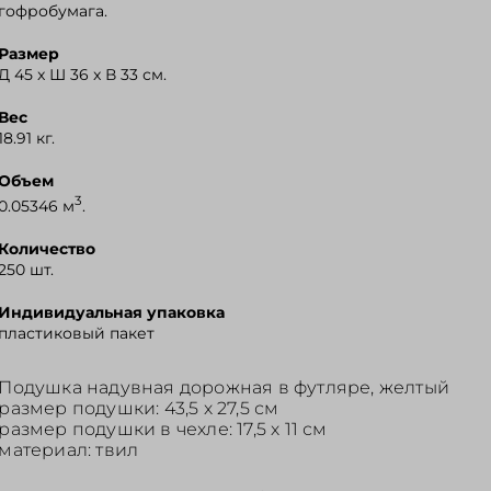
гофробумага.
Размер
Д 45 x Ш 36 x В 33 см.
Вес
18.91 кг.
Объем
3
0.05346 м
.
Количество
250 шт.
Индивидуальная упаковка
пластиковый пакет
Подушка надувная дорожная в футляре, желтый
размер подушки: 43,5 х 27,5 см
размер подушки в чехле: 17,5 х 11 см
материал: твил