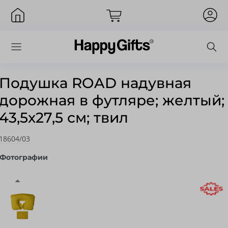
Подушка ROAD надувная
дорожная в футляре; желтый;
Вход
43,5х27,5 см; твил
18604/03
Фотографии
Запомнить меня
Забыли пароль?