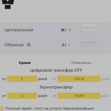
Центральный
18
/
18
Образцы
0
/
0
Сроки
Стоимость
Цифровой трансфер DTF
от
3
дней
от
109.14
р/шт
Термотрансфер
от
4
дней
от
110.69
р/шт
Полный прайс- лист на услуги персонализации