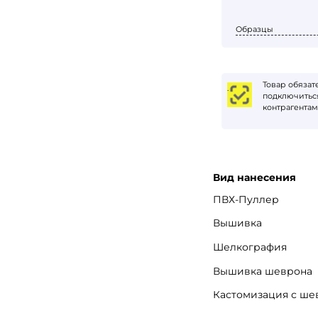
Образцы
Товар обяза
.
подключиться
контрагентам
Вход
Вид нанесения
ПВХ-Пуллер
Вышивка
Шелкография
Запомнить меня
Забыли пароль?
Вышивка шеврона
Войти в кабинет
Кастомизация с ш
Зарегистрироваться