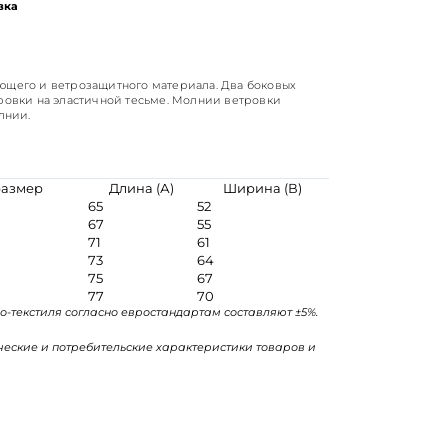
вка
ающего и ветрозащитного материала. Два боковых
тровки на эластичной тесьме. Молнии ветровки
лнии.
размер
Длина (А)
Ширина (В)
65
52
67
55
71
61
73
64
75
67
77
70
о-текстиля согласно евростандартам составляют ±5%.
ические и потребительские характеристики товаров и