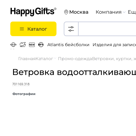
Москва
Компания
Ещ
Каталог
Atlantis бейсболки
Изделия для запис
Металлические ручки
Главная
Каталог
Промо-одежда
Ветровки, куртки,
Ветровка водоотталкиваю
701169.318
Фотографии