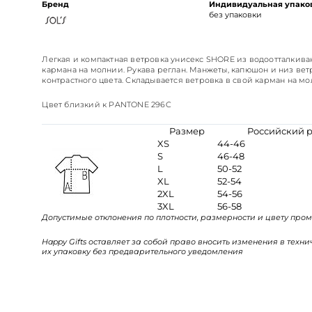
Бренд
Индивидуальная упако
без упаковки
Легкая и компактная ветровка унисекс SHORE из водоотталкив
кармана на молнии. Рукава реглан. Манжеты, капюшон и низ ве
контрастного цвета. Складывается ветровка в свой карман на мо
Цвет близкий к PANTONE 296C
Размер
Российский 
XS
44-46
S
46-48
L
50-52
XL
52-54
2XL
54-56
3XL
56-58
Допустимые отклонения по плотности, размерности и цвету пром
Happy Gifts оставляет за собой право вносить изменения в техн
их упаковку без предварительного уведомления