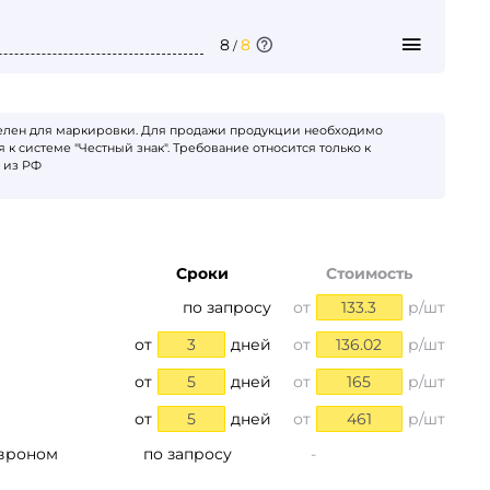
8
8
/
телен для маркировки. Для продажи продукции необходимо
 к системе "Честный знак". Требование относится только к
 из РФ
Сроки
Стоимость
по запросу
от
133.3
р/шт
от
3
дней
от
136.02
р/шт
от
5
дней
от
165
р/шт
от
5
дней
от
461
р/шт
евроном
по запросу
-