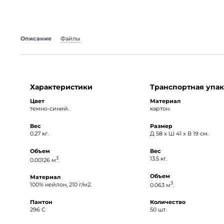
Описание
Файлы
Характеристики
Транспортная упак
Цвет
Материал
темно-синий.
картон.
Вес
Размер
0.27 кг.
Д 58 x Ш 41 x В 19 см.
Объем
Вес
3
13.5 кг.
0.00126 м
.
Объем
Материал
3
100% нейлон, 210 г/м2.
0.063 м
.
Пантон
Количество
296 C
50 шт.