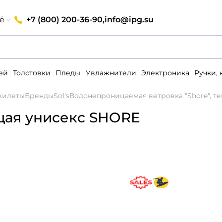
+7 (800) 200-36-90,
info@ipg.su
ё
ей
Толстовки
Пледы
Увлажнители
Электроника
Ручки,
 жилеты
Бренды
Sol's
Водонепроницаемая ветровка "Shore", те
щая унисекс SHORE