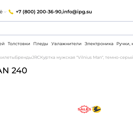
+7 (800) 200-36-90,
info@ipg.su
ё
ей
Толстовки
Пледы
Увлажнители
Электроника
Ручки,
 жилеты
Бренды
JRC
Куртка мужская "Vilnius Man", темно-серый
AN 240