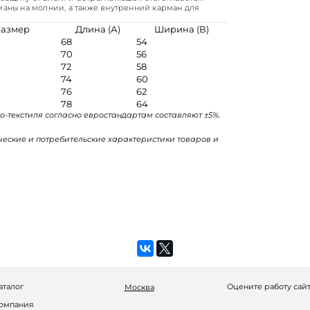
маны на молнии, а также внутренний карман для
размер
Длина (А)
Ширина (В)
68
54
70
56
72
58
74
60
76
62
78
64
о-текстиля согласно евростандартам составляют ±5%.
ические и потребительские характеристики товаров и
аталог
Оцените работу сай
Москва
омпания