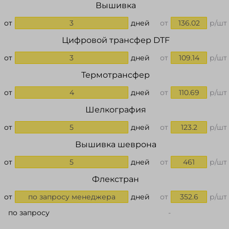
Вышивка
от
3
дней
от
136.02
р/шт
Цифровой трансфер DTF
от
3
дней
от
109.14
р/шт
Термотрансфер
от
4
дней
от
110.69
р/шт
Шелкография
от
5
дней
от
123.2
р/шт
Вышивка шеврона
от
5
дней
от
461
р/шт
Флекстран
от
по запросу менеджера
дней
от
352.6
р/шт
по запросу
-