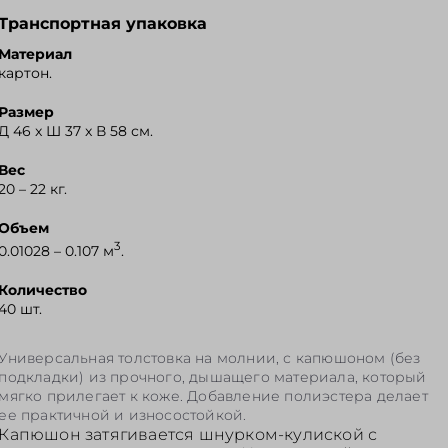
Транспортная упаковка
Материал
картон.
Размер
Д 46 x Ш 37 x В 58 см.
Вес
20 – 22 кг.
Объем
3
0.01028 – 0.107 м
.
Количество
40 шт.
Универсальная толстовка на молнии, с капюшоном (без
подкладки) из прочного, дышащего материала, который
мягко прилегает к коже. Добавление полиэстера делает
ее практичной и износостойкой.
Капюшон затягивается шнурком-кулиской с