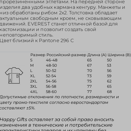
прорезиненными эглетами. На передней стороне
изделия два удобных кармана кенгуру. Манжеты и
низ обработаны рибом 2х2. Толстовка обладает
актуальным свободным кроем, не сковывающим
движений. EVEREST станет отличной базой для
кастомизации и позволит создать свой
неповторимый стиль.
Цвет близкий к Pantone 296 C
Размер
Российский размер
Длина (А)
Ширина (В)
S
46-48
65
50
M
48-50
67
53
L
50-52
70
56
XL
52-54
73
59
2XL
54-56
75
62
3XL
56-58
77
65
4XL
58-60
77
68
Допустимые отклонения по плотности, размерности и
цвету промо-текстиля согласно евростандартам
составляют ±5%.
Happy Gifts оставляет за собой право вносить
изменения в технические и потребительские
характеристики товаров и их упаковку без