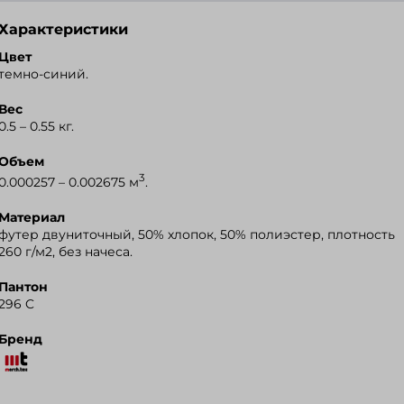
Характеристики
Ozon
Цвет
темно-синий.
Wildberries
Вес
Я.Маркет
0.5 – 0.55 кг.
Объем
3
0.000257 – 0.002675 м
.
Материал
футер двуниточный, 50% хлопок, 50% полиэстер, плотность
260 г/м2, без начеса.
Пантон
296 C
Бренд