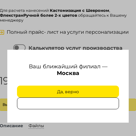
Для расчета нанесений
Кастомизация с Шевроном
,
ФлекстранРучной более 2-х цветов
обращайтесь к Вашему
менеджеру
Полный прайс- лист на услуги персонализации
Калькулятор услуг производства
Ваш ближайший филиал —
РЦ за 1 шт.
Сумма заказа
Москва
1990.00
0.00
₽
₽
Да, верно
Выбрать действие
Описание
Файлы