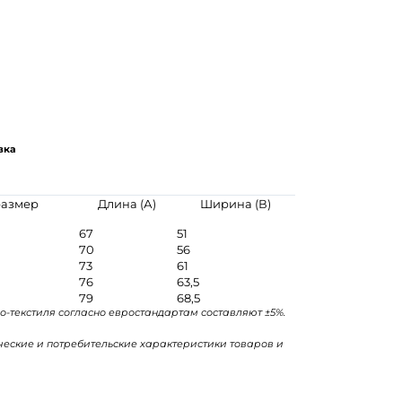
вка
размер
Длина (А)
Ширина (В)
67
51
70
56
73
61
76
63,5
79
68,5
о-текстиля согласно евростандартам составляют ±5%.
ические и потребительские характеристики товаров и