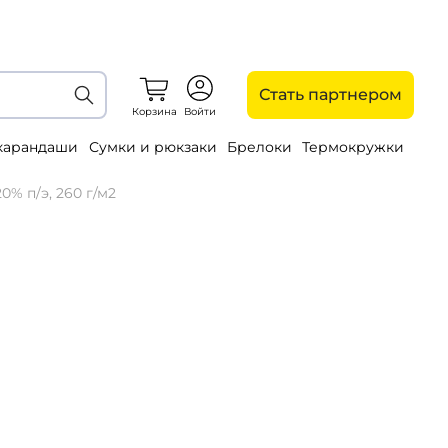
Стать партнером
Корзина
Войти
 карандаши
Сумки и рюкзаки
Брелоки
Термокружки
0% п/э, 260 г/м2