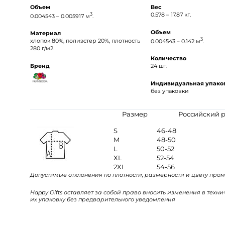
Объем
Вес
3
0.578 – 17.87 кг.
0.004543 – 0.005917 м
.
Объем
Материал
3
хлопок 80%, полиэстер 20%, плотность
0.004543 – 0.142 м
.
280 г/м2.
Количество
Бренд
24 шт.
Индивидуальная упако
без упаковки
Размер
Российский 
S
46-48
M
48-50
L
50-52
XL
52-54
2XL
54-56
Допустимые отклонения по плотности, размерности и цвету пром
Happy Gifts оставляет за собой право вносить изменения в техн
их упаковку без предварительного уведомления