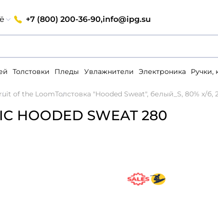
+7 (800) 200-36-90,
info@ipg.su
ё
ей
Толстовки
Пледы
Увлажнители
Электроника
Ручки,
ruit of the Loom
Толстовка "Hooded Sweat", белый_S, 80% х/б, 2
SSIC HOODED SWEAT 280