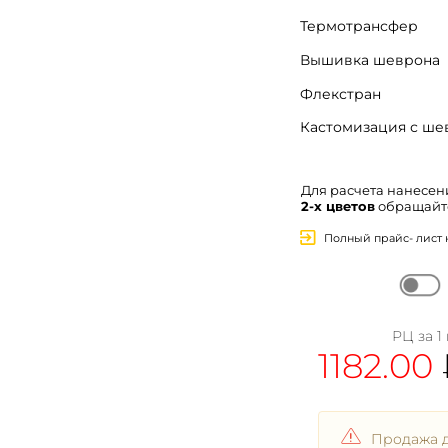
Зарегистрироваться
Термотрансфер
Вышивка шеврона
Флекстран
Кастомизация с ш
Для расчета нанесе
2-х цветов
обращайте
Полный прайс- лист 
РЦ за 1 
1182.00
Продажа д