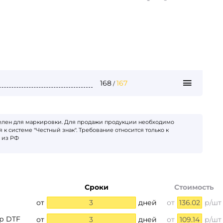
168
167
/
телен для маркировки. Для продажи продукции необходимо
 к системе "Честный знак". Требование относится только к
 из РФ
Сроки
Стоимость
от
3
дней
от
136.02
р/шт
р DTF
от
3
дней
от
109.14
р/шт