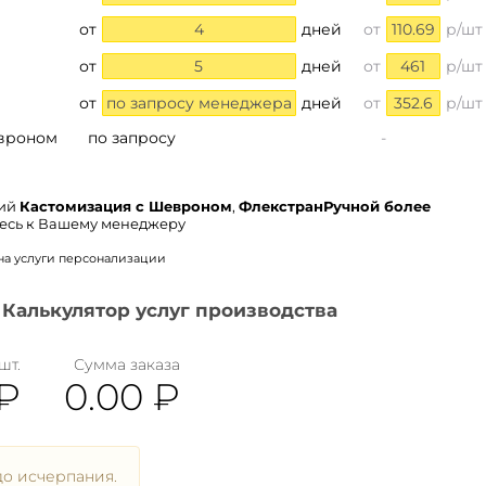
от
4
дней
от
110.69
р/шт
от
5
дней
от
461
р/шт
от
по запросу менеджера
дней
от
352.6
р/шт
евроном
по запросу
-
ний
Кастомизация с Шевроном
,
ФлекстранРучной более
сь к Вашему менеджеру
на услуги персонализации
Калькулятор услуг производства
шт.
Сумма заказа
₽
0.00
₽
о исчерпания.