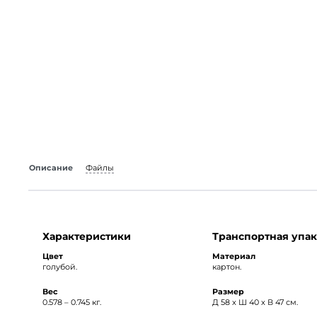
Описание
Файлы
Характеристики
Транспортная упак
Цвет
Материал
голубой.
картон.
Вес
Размер
0.578 – 0.745 кг.
Д 58 x Ш 40 x В 47 см.