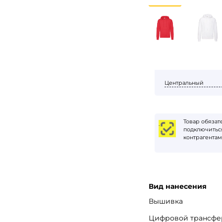
Центральный
Товар обяза
Вход
.
подключиться
контрагентам
Запомнить меня
Забыли пароль?
Вид нанесения
Вышивка
Войти в кабинет
Цифровой трансфе