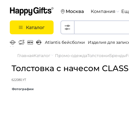
Москва
Компания
Ещ
Каталог
Atlantis бейсболки
Изделия для запис
Металлические ручки
Главная
Каталог
Промо-одежда
Толстовки
Бренды
F
Толстовка с начесом CLA
622080.YT
Фотографии