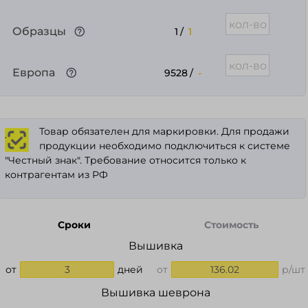
Образцы
1
/
1
Европа
9528
/
-
Товар обязателен для маркировки. Для продажи
.
продукции необходимо подключиться к системе
"Честный знак". Требование относится только к
контрагентам из РФ
Сроки
Стоимость
Вышивка
от
3
дней
от
136.02
р/шт
Вышивка шеврона