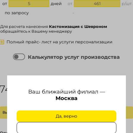
от
5
дней
от
461
р/шт
по запросу
-
Для расчета нанесения
Кастомизация с Шевроном
обращайтесь к Вашему менеджеру
Полный прайс- лист на услуги персонализации
Калькулятор услуг производства
РЦ за 1 шт.
Сумма заказа
741.00
0.00
₽
₽
Ваш ближайший филиал —
Москва
Выбрать действие
Да, верно