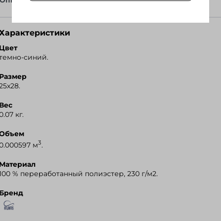
Описание
Файлы
Характеристики
Ozon
Цвет
темно-синий.
Wildberries
Размер
Я.Маркет
25x28.
Вес
0.07 кг.
Объем
3
0.000597 м
.
Материал
100 % переработанный полиэстер, 230 г/м2.
Бренд