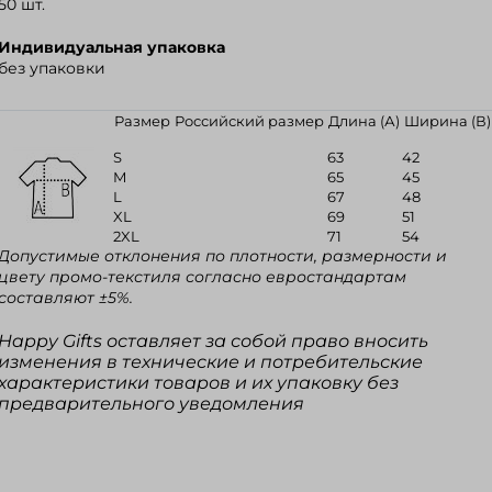
50 шт.
Индивидуальная упаковка
без упаковки
Размер
Российский размер
Длина (А)
Ширина (В)
S
63
42
M
65
45
L
67
48
XL
69
51
2XL
71
54
Допустимые отклонения по плотности, размерности и
цвету промо-текстиля согласно евростандартам
составляют ±5%.
Happy Gifts оставляет за собой право вносить
изменения в технические и потребительские
характеристики товаров и их упаковку без
предварительного уведомления