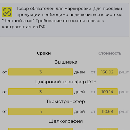
Товар обязателен для маркировки. Для продажи
.
продукции необходимо подключиться к системе
"Честный знак". Требование относится только к
контрагентам из РФ
Сроки
Стоимость
Вышивка
от
3
дней
от
136.02
р/шт
Цифровой трансфер DTF
от
3
дней
от
109.14
р/шт
Термотрансфер
от
4
дней
от
110.69
р/шт
Шелкография