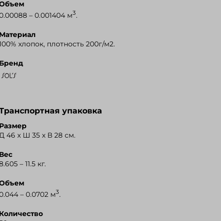
Объем
3
0.00088 – 0.001404 м
.
Материал
100% хлопок, плотность 200г/м2.
Бренд
Транспортная упаковка
Размер
Д 46 x Ш 35 x В 28 см.
Вес
8.605 – 11.5 кг.
Объем
3
0.044 – 0.0702 м
.
Количество