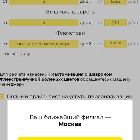
от
5
дней
от
123.2
р/шт
Вышивка шеврона
от
5
дней
от
461
р/шт
Флекстран
от
по запросу менеджера
дней
от
352.6
р/шт
по запросу
-
Для расчета нанесений
Кастомизация с Шевроном
,
ФлекстранРучной более 2-х цветов
обращайтесь к Вашему
менеджеру
Полный прайс- лист на услуги персонализации
Калькулятор услуг производства
Ваш ближайший филиал —
Москва
РЦ за 1 шт.
Сумма заказа