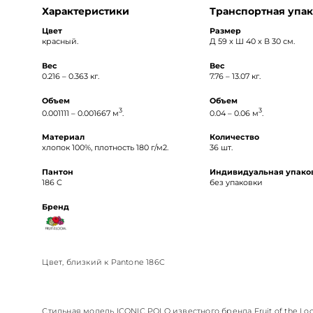
Характеристики
Транспортная упак
Цвет
Размер
красный.
Д 59 x Ш 40 x В 30 см.
Вес
Вес
0.216 – 0.363 кг.
7.76 – 13.07 кг.
Объем
Объем
3
3
0.001111 – 0.001667 м
.
0.04 – 0.06 м
.
Материал
Количество
хлопок 100%, плотность 180 г/м2.
36 шт.
Пантон
Индивидуальная упако
186 C
без упаковки
Бренд
Цвет, близкий к Pantone 186C
Стильная модель ICONIC POLO известного бренда Fruit of the Lo