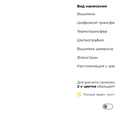
Вид нанесения
Вышивка
Цифровой трансфе
Термотрансфер
Вход
Шелкография
Вышивка шеврона
Флекстран
Кастомизация с ш
Запомнить меня
Забыли пароль?
Для расчета нанесе
Войти в кабинет
2-х цветов
обращайте
Зарегистрироваться
Полный прайс- лист 