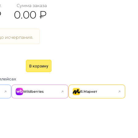
.
Сумма заказа
₽
0.00
₽
о исчерпания.
В корзину
плейсах
Wildberries
Я.Маркет