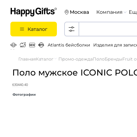
Москва
Компания
Ещ
Каталог
Atlantis бейсболки
Изделия для запис
Металлические ручки
Главная
Каталог
Промо-одежда
Поло
Бренды
Fruit 
Поло мужское ICONIC POLO
630440.40
Фотографии