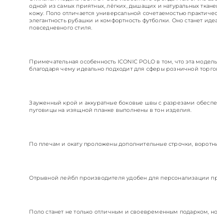
одной из самых приятных, лёгких, дышащих и натуральных тканей
кожу. Поло отличается универсальной сочетаемостью практиче
элегантность рубашки и комфортность футболки. Оно станет иде
повседневного стиля.
Примечательная особенность ICONIC POLO в том, что эта модел
благодаря чему идеально подходит для сферы розничной торго
Зауженный крой и аккуратные боковые швы с разрезами обеспе
пуговицы на изящной планке выполнены в тон изделия.
По плечам и окату проложены дополнительные строчки, воротн
Отрывной лейбл производителя удобен для персонализации про
Поло станет не только отличным и своевременным подарком, но 