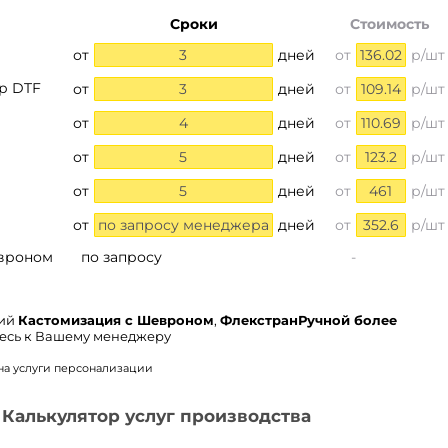
Сроки
Стоимость
от
3
дней
от
136.02
р/шт
р DTF
от
3
дней
от
109.14
р/шт
от
4
дней
от
110.69
р/шт
от
5
дней
от
123.2
р/шт
от
5
дней
от
461
р/шт
от
по запросу менеджера
дней
от
352.6
р/шт
евроном
по запросу
-
ний
Кастомизация с Шевроном
,
ФлекстранРучной более
сь к Вашему менеджеру
на услуги персонализации
Калькулятор услуг производства