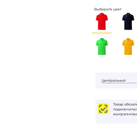
Выберите цвет
Центральный
Товар обяза
.
подключиться
контрагентам