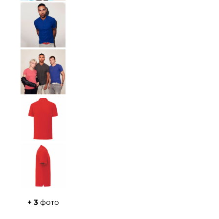
+ 3
фото