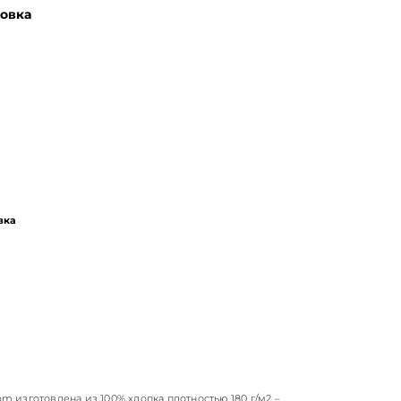
овка
вка
om изготовлена из 100% хлопка плотностью 180 г/м2 –