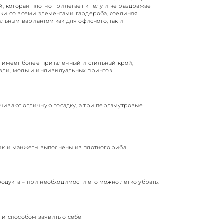
, которая плотно прилегает к телу и не раздражает
ски со всеми элементами гардероба, соединяя
альным вариантом как для офисного, так и
ь имеет более приталенный и стильный крой,
вли, моды и индивидуальных принтов.
чивают отличную посадку, а три перламутровые
ик и манжеты выполнены из плотного риба.
дукта – при необходимости его можно легко убрать.
и способом заявить о себе!