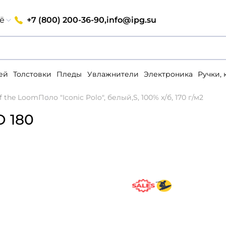
+7 (800) 200-36-90,
info@ipg.su
ё
ей
Толстовки
Пледы
Увлажнители
Электроника
Ручки,
of the Loom
Поло "Iconic Polo", белый,S, 100% х/б, 170 г/м2
 180