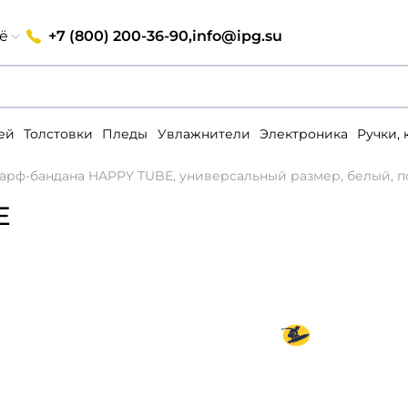
+7 (800) 200-36-90,
info@ipg.su
ё
ей
Толстовки
Пледы
Увлажнители
Электроника
Ручки,
арф-бандана HAPPY TUBE, универсальный размер, белый, 
E