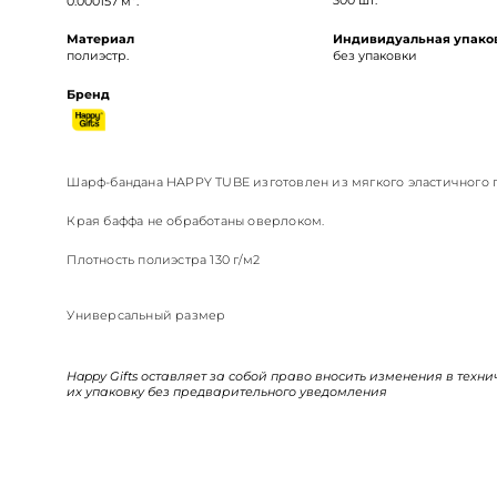
0.000157 м
.
300 шт.
Материал
Индивидуальная упако
полиэстр.
без упаковки
Бренд
Шарф-бандана HAPPY TUBE изготовлен из мягкого эластичного 
Края баффа не обработаны оверлоком.
Плотность полиэстра 130 г/м2
Универсальный размер
Happy Gifts оставляет за собой право вносить изменения в техн
их упаковку без предварительного уведомления