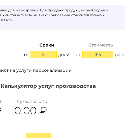
телен для маркировки. Для продажи продукции необходимо
 к системе "Честный знак". Требование относится только к
 из РФ
Сроки
Стоимость
от
5
дней
от
165
р/шт
лист на услуги персонализации
Калькулятор услуг производства
.
Сумма заказа
₽
0.00
₽