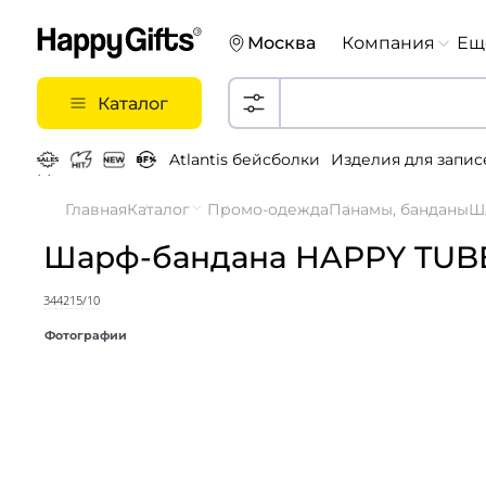
Москва
Компания
Ещ
Каталог
Atlantis бейсболки
Изделия для запис
Металлические ручки
Главная
Каталог
Промо-одежда
Панамы, банданы
Ш
Шарф-бандана HAPPY TUB
344215/10
Фотографии