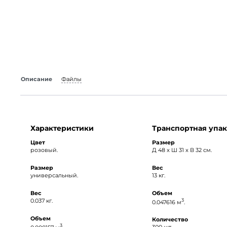
Описание
Файлы
Характеристики
Транспортная упак
Цвет
Размер
розовый.
Д 48 x Ш 31 x В 32 см.
Размер
Вес
универсальный.
13 кг.
Вес
Объем
0.037 кг.
3
0.047616 м
.
Объем
Количество
3