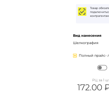
Вход
Товар обяза
.
подключиться
контрагентам
Запомнить меня
Забыли пароль?
Вид нанесения
Войти в кабинет
Шелкография
Зарегистрироваться
Полный прайс- 
РЦ за 1 шт
172.00