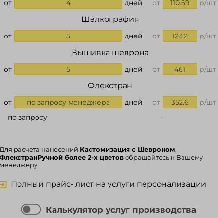
от
4
дней
от
110.69
р/шт
Шелкография
от
5
дней
от
123.2
р/шт
Вышивка шеврона
от
5
дней
от
461
р/шт
Флекстран
от
по запросу менеджера
дней
от
352.6
р/шт
по запросу
-
Для расчета нанесений
Кастомизация с Шевроном
,
ФлекстранРучной более 2-х цветов
обращайтесь к Вашему
менеджеру
Полный прайс- лист на услуги персонализации
Калькулятор услуг производства