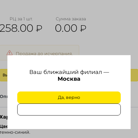
РЦ за 1 шт.
Сумма заказа
258.00
0.00
₽
₽
Продажа до исчерпания.
Ваш ближайший филиал —
Выбрать действие
Москва
Описание
Файлы
Да, верно
Характеристики
Ozon
Цвет
темно-синий.
Wildberries