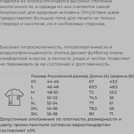
Изделия из хлопка отличаются высокой степенью
экологичности, а одежда из них считается самой
безопасной для здоровья человека. Отсутствие швов
предоставляет большое поле для печати не только
спереди и на спине, но и на боковых сторонах.
Высокая гигроскопичность, гипоаллергенность и
воздухопроницаемость хлопка делают футболку очень
комфортной в носке, а легкость ухода и чистки позволяет
не переживать за ее состояние и долговечность.
Размер
Российский размер
Длина (А)
Ширина (В)
XS
44-46
67
43,5
S
46-48
69,5
48,5
M
48-50
72
53,5
L
50-52
74,5
56
XL
52-54
77
61
2XL
54-56
78,5
66
3XL
56-58
80
71
Допустимые отклонения по плотности, размерности и
цвету промо-текстиля согласно евростандартам
составляют ±5%.