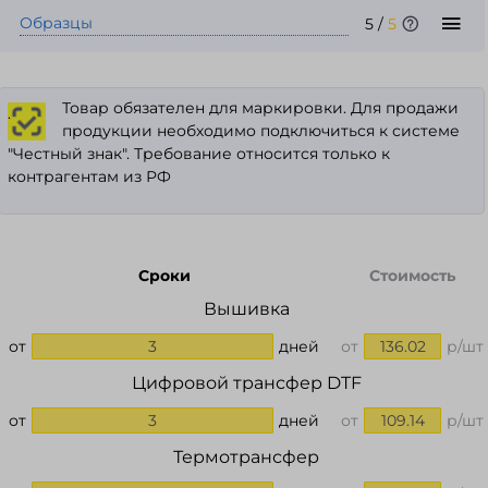
Образцы
5
/
5
Товар обязателен для маркировки. Для продажи
.
продукции необходимо подключиться к системе
"Честный знак". Требование относится только к
контрагентам из РФ
Сроки
Стоимость
Вышивка
от
3
дней
от
136.02
р/шт
Цифровой трансфер DTF
от
3
дней
от
109.14
р/шт
Термотрансфер