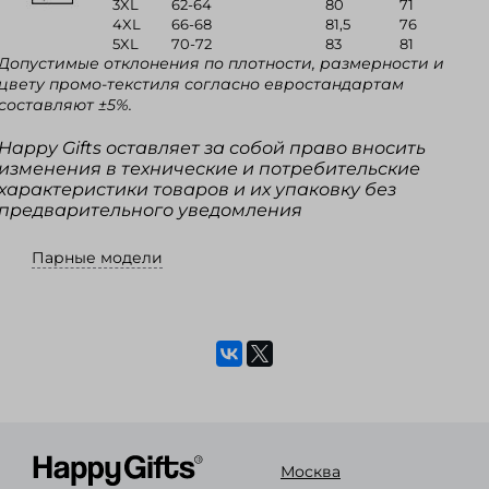
3XL
62-64
80
71
4XL
66-68
81,5
76
5XL
70-72
83
81
Допустимые отклонения по плотности, размерности и
цвету промо-текстиля согласно евростандартам
составляют ±5%.
Happy Gifts оставляет за собой право вносить
изменения в технические и потребительские
характеристики товаров и их упаковку без
предварительного уведомления
Парные модели
Москва