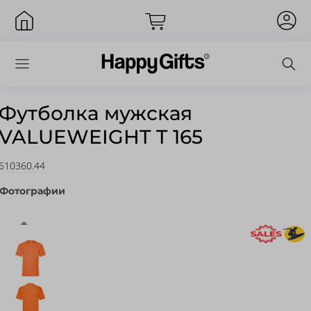
Футболка мужская
VALUEWEIGHT T 165
Вход
610360.44
Фотографии
Запомнить меня
Забыли пароль?