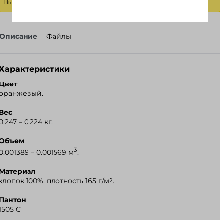
Выбрать действие
Описание
Файлы
Характеристики
Цвет
оранжевый.
Вес
0.247 – 0.224 кг.
Объем
3
0.001389 – 0.001569 м
.
Материал
хлопок 100%, плотность 165 г/м2.
Пантон
1505 C