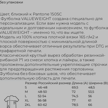
без упаковки
Цвет, близкий к Pantone 1505C
Футболка VALUEWEIGHT создана специально для
персонализации. Если вам нужна модель с
идеальным и долговечным нанесением, то футболка
VALUEWEIGHT – именно то, что вы ищете.
Модель из 100% хлопка плотной вязки 165 г/м2 и
плоской поверхностью с минимальной длиной
ворса обеспечивает отличные результаты при DTG и
трафаретной печати.
Классический круглый вырез обработан резинкой-
рибаной 1*1 из смеси хлопка и лайкры, а также
проложены дополнительные укрепляющие строчки
для предотвращения растяжения горловины.
Футболка без боковых швов, что обеспечивает
дополнительную область для печати.
Размер
Российский размер
Длина (А)
Ширина (В)
S
46-48
69,5
48,5
M
48-50
72
53,5
L
52-54
74,5
56
XL
56-58
77
61
2XL
60-62
78,5
66