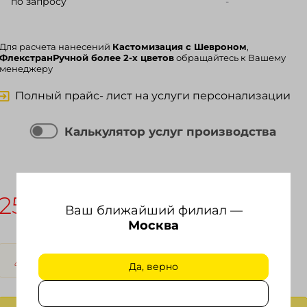
по запросу
-
Для расчета нанесений
Кастомизация с Шевроном
,
ФлекстранРучной более 2-х цветов
обращайтесь к Вашему
менеджеру
Полный прайс- лист на услуги персонализации
Калькулятор услуг производства
РЦ за 1 шт.
Сумма заказа
258.00
0.00
₽
₽
Ваш ближайший филиал —
Москва
Продажа до исчерпания.
Да, верно