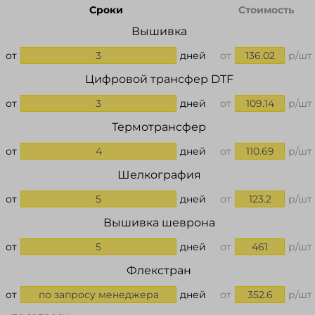
Сроки
Стоимость
Вышивка
от
3
дней
от
136.02
р/шт
Цифровой трансфер DTF
от
3
дней
от
109.14
р/шт
Термотрансфер
от
4
дней
от
110.69
р/шт
Шелкография
от
5
дней
от
123.2
р/шт
Вышивка шеврона
от
5
дней
от
461
р/шт
Флекстран
от
по запросу менеджера
дней
от
352.6
р/шт