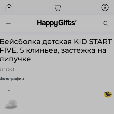
Бейсболка детская KID START
FIVE, 5 клиньев, застежка на
Вход
липучке
25480.01
Фотографии
Запомнить меня
Забыли пароль?