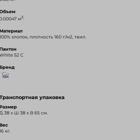
Объем
3
0.00047 м
.
Материал
100% хлопок, плотность 160 г/м2, твил.
Пантон
White 52 C
Бренд
Транспортная упаковка
Размер
Д 38 x Ш 38 x В 65 см.
Вес
16 кг.