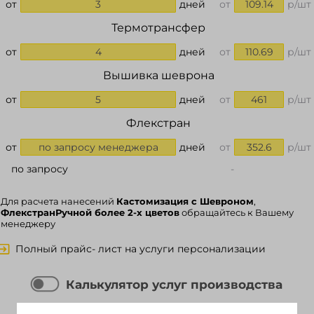
от
3
дней
от
109.14
р/шт
Термотрансфер
от
4
дней
от
110.69
р/шт
Вышивка шеврона
от
5
дней
от
461
р/шт
Флекстран
от
по запросу менеджера
дней
от
352.6
р/шт
по запросу
-
Для расчета нанесений
Кастомизация с Шевроном
,
ФлекстранРучной более 2-х цветов
обращайтесь к Вашему
менеджеру
Полный прайс- лист на услуги персонализации
Калькулятор услуг производства