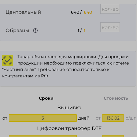
Центральный
640
/
640
Образцы
1
/
1
Товар обязателен для маркировки. Для продажи
.
продукции необходимо подключиться к системе
"Честный знак". Требование относится только к
контрагентам из РФ
Сроки
Стоимость
Вышивка
от
3
дней
от
136.02
р/шт
Цифровой трансфер DTF