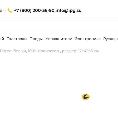
+7 (800) 200-36-90,
info@ipg.su
ё
ей
Толстовки
Пледы
Увлажнители
Электроника
Ручки,
Tattoo, белый, 100% полиэстер , размер: 12×42×8 см