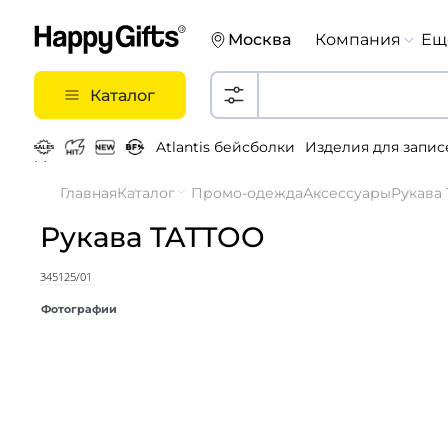
Москва
Компания
Ещ
Каталог
Atlantis бейсболки
Изделия для запис
Металлические ручки
Главная
Каталог
Промо-одежда
Аксессуары
Рукава 
Рукава TATTOO
345125/01
Фотографии