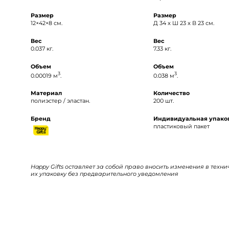
Размер
Размер
12×42×8 см.
Д 34 x Ш 23 x В 23 см.
Вес
Вес
0.037 кг.
7.33 кг.
Объем
Объем
3
3
0.00019 м
.
0.038 м
.
Материал
Количество
полиэстер / эластан.
200 шт.
Бренд
Индивидуальная упако
пластиковый пакет
Happy Gifts оставляет за собой право вносить изменения в техн
их упаковку без предварительного уведомления