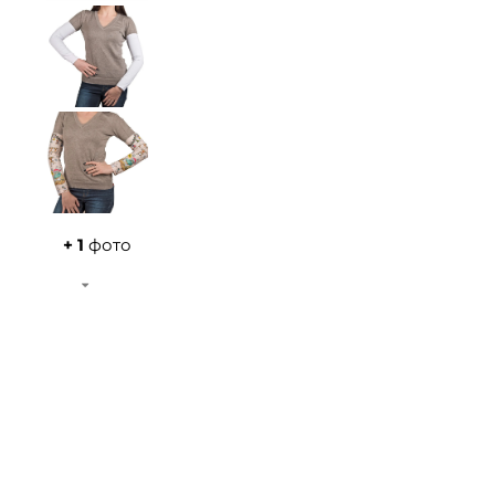
+ 1
фото