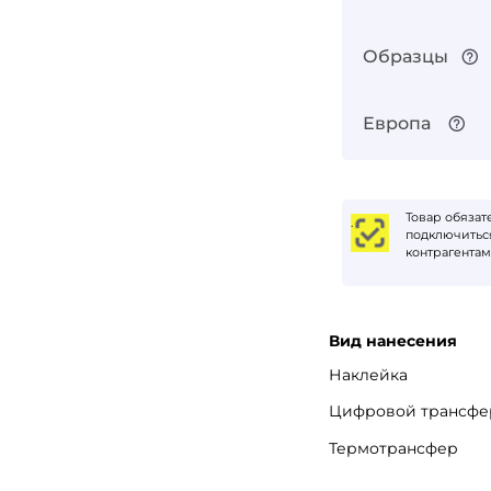
Образцы
Европа
Запомнить меня
Забыли пароль?
Войти в кабинет
Товар обяза
Зарегистрироваться
.
подключиться
контрагентам
Вид нанесения
Наклейка
Цифровой трансфе
Термотрансфер