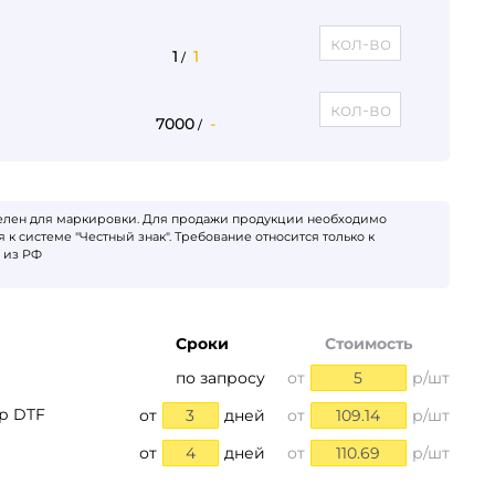
1
1
/
7000
-
/
телен для маркировки. Для продажи продукции необходимо
 к системе "Честный знак". Требование относится только к
 из РФ
Сроки
Стоимость
по запросу
от
5
р/шт
р DTF
от
3
дней
от
109.14
р/шт
от
4
дней
от
110.69
р/шт