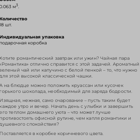
3
0.063 м
.
Количество
18 шт.
Индивидуальная упаковка
подарочная коробка
Хотите романтический завтрак или ужин? Чайная пара
«Романтика» отлично справится с этой задачей. Ароматный
зеленый чай или капучино с белой пенкой – то, что нужно
для этой высокой классической чашки.
А на блюдце можно положить круассан или кусочек
горького шоколада, необходимый для заряда бодрости.
Изящная, нежная, само очарование – пусть таким будет
каждое утро и вечер. Начать день с улыбки и завершить
его теплом домашнего уюта – что может лучше
противостоять офисной рутине, чем капля романтики и
душевного спокойствия?
Поставляется в коробке коричневого цвета.