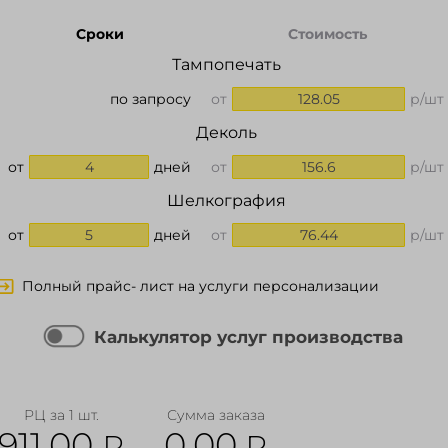
Сроки
Стоимость
Тампопечать
по запросу
от
128.05
р/шт
Деколь
от
4
дней
от
156.6
р/шт
Шелкография
от
5
дней
от
76.44
р/шт
Полный прайс- лист на услуги персонализации
Калькулятор услуг производства
РЦ за 1 шт.
Сумма заказа
911.00
0.00
₽
₽