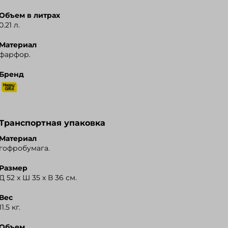
Объем в литрах
0.21 л.
Материал
фарфор.
Бренд
Транспортная упаковка
Материал
гофробумага.
Размер
Д 52 x Ш 35 x В 36 см.
Вес
11.5 кг.
Объем