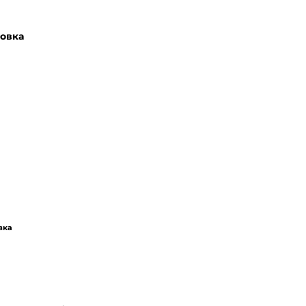
овка
вка