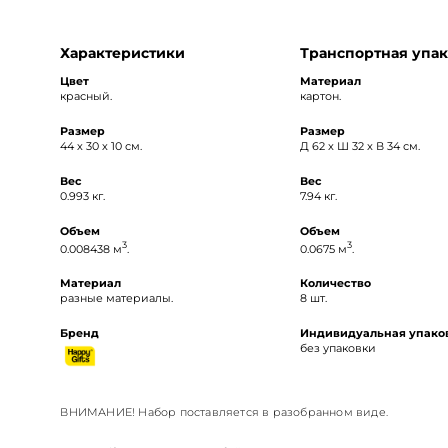
Характеристики
Транспортная упак
Цвет
Материал
красный.
картон.
Размер
Размер
44 х 30 х 10 см.
Д 62 x Ш 32 x В 34 см.
Вес
Вес
0.993 кг.
7.94 кг.
Объем
Объем
3
3
0.008438 м
.
0.0675 м
.
Материал
Количество
разные материалы.
8 шт.
Бренд
Индивидуальная упако
без упаковки
ВНИМАНИЕ! Набор поставляется в разобранном виде.