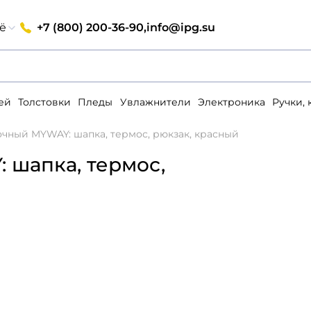
+7 (800) 200-36-90,
info@ipg.su
ё
ей
Толстовки
Пледы
Увлажнители
Электроника
Ручки,
чный MYWAY: шапка, термос, рюкзак, красный
 шапка, термос,