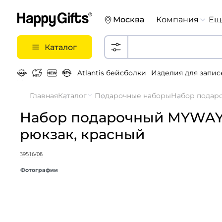
Москва
Компания
Ещ
Каталог
Atlantis бейсболки
Изделия для запис
Металлические ручки
Главная
Каталог
Подарочные наборы
Набор подаро
Набор подарочный MYWAY:
рюкзак, красный
39516/08
Фотографии