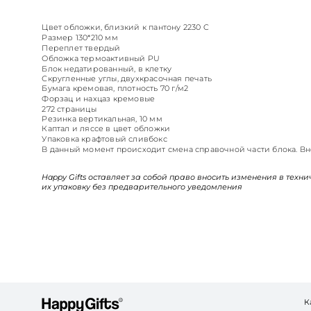
Цвет обложки, близкий к пантону 2230 C
Размер 130*210 мм
Переплет твердый
Обложка термоактивный PU
Блок недатированный, в клетку
Скругленные углы, двухкрасочная печать
Бумага кремовая, плотность 70 г/м2
Форзац и нахцаз кремовые
272 страницы
Резинка вертикальная, 10 мм
Каптал и ляссе в цвет обложки
Упаковка крафтовый сливбокс
В данный момент происходит смена справочной части блока. В
Happy Gifts оставляет за собой право вносить изменения в техн
их упаковку без предварительного уведомления
К