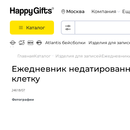
Москва
Компания
Ещ
Каталог
Atlantis бейсболки
Изделия для запис
Металлические ручки
Главная
Каталог
Изделия для записей
Ежедневник
Ежедневник недатированный
клетку
24618/07
Фотографии