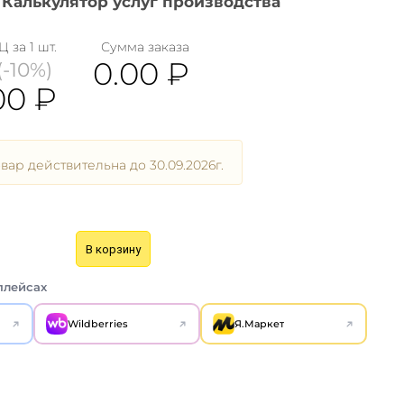
Калькулятор услуг производства
Ц за 1 шт.
Сумма заказа
0.00
₽
(-10%)
00
₽
вар действительна до 30.09.2026г.
В корзину
плейсах
Wildberries
Я.Маркет