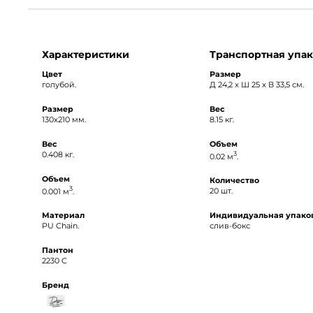
Характеристики
Транспортная упак
Цвет
Размер
голубой.
Д 24,2 x Ш 25 x В 33,5 см.
Размер
Вес
130x210 мм.
8.15 кг.
Вес
Объем
0.408 кг.
3
0.02 м
.
Объем
Количество
3
0.001 м
.
20 шт.
Материал
Индивидуальная упако
PU Chain.
слив-бокс
Пантон
2230 C
Бренд