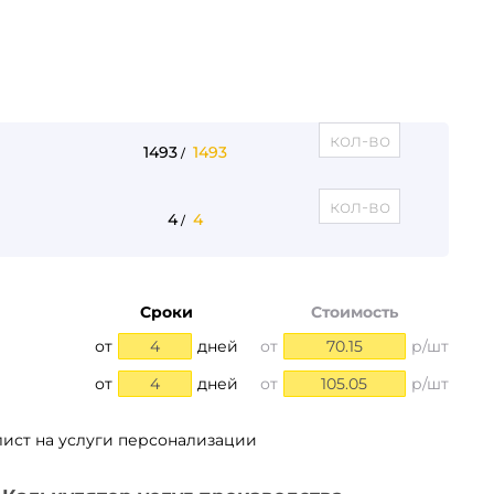
1493
1493
/
4
4
/
Сроки
Стоимость
от
4
дней
от
70.15
р/шт
от
4
дней
от
105.05
р/шт
лист на услуги персонализации