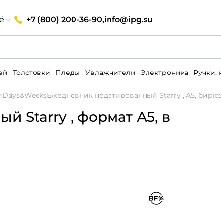
+7 (800) 200-36-90,
info@ipg.su
ё
ей
Толстовки
Пледы
Увлажнители
Электроника
Ручки,
и
Days&Weeks
Ежедневник недатированный Starry , А5, бир
 Starry , формат А5, в