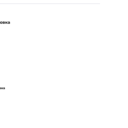
овка
вка