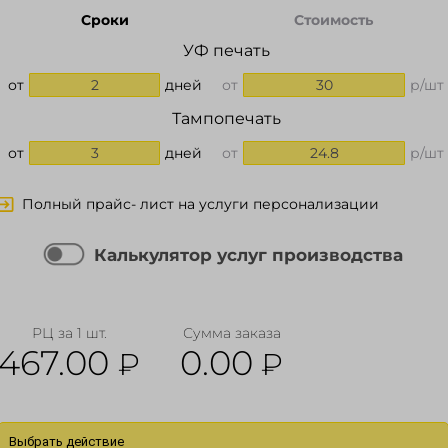
Сроки
Стоимость
УФ печать
от
2
дней
от
30
р/шт
Тампопечать
от
3
дней
от
24.8
р/шт
Полный прайс- лист на услуги персонализации
Калькулятор услуг производства
РЦ за 1 шт.
Сумма заказа
467.00
0.00
₽
₽
Выбрать действие