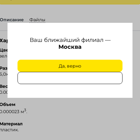
Описание
Файлы
Ваш ближайший филиал —
Характеристики
Ozon
Москва
Цвет
зеленый.
Wildberries
Да, верно
Размер
Я.Маркет
6,0х1,8х1,1 см.
Вес
0.009 кг.
Объем
3
0.000023 м
.
Материал
пластик.