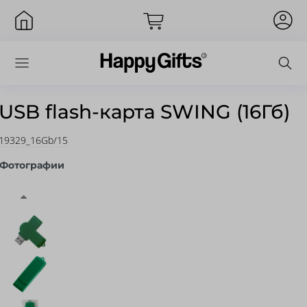
USB flash-карта SWING (16Гб)
19329_16Gb/15
Вход
Фотографии
Запомнить меня
Забыли пароль?