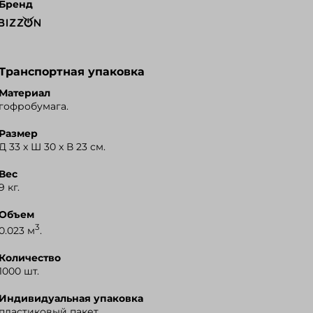
Бренд
Транспортная упаковка
Материал
гофробумага.
Размер
Д 33 x Ш 30 x В 23 см.
Вес
9 кг.
Объем
3
0.023 м
.
Количество
1000 шт.
Индивидуальная упаковка
пластиковый пакет