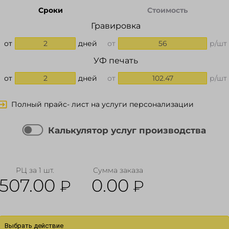
Сроки
Стоимость
Гравировка
от
2
дней
от
56
р/шт
УФ печать
от
2
дней
от
102.47
р/шт
Полный прайс- лист на услуги персонализации
Калькулятор услуг производства
РЦ за 1 шт.
Сумма заказа
507.00
0.00
₽
₽
Выбрать действие