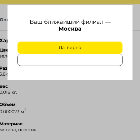
Описание
Файлы
Ваш ближайший филиал —
Москва
Характеристики
Ozon
Да, верно
Цвет
зеленый.
Wildberries
Размер
Я.Маркет
5,8х2х1,1см.
Вес
0.016 кг.
Объем
3
0.000023 м
.
Материал
металл, пластик.