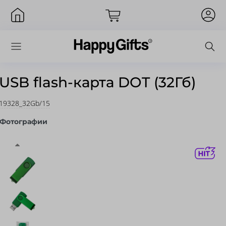
USB flash-карта DOT (32Гб)
19328_32Gb/15
Вход
Фотографии
Запомнить меня
Забыли пароль?