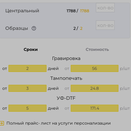
Центральный
1788
/
1788
Образцы
2
/
2
Сроки
Стоимость
Гравировка
от
2
дней
от
56
р/шт
Тампопечать
от
3
дней
от
24.8
р/шт
УФ-DTF
от
5
дней
от
171.4
р/шт
Полный прайс- лист на услуги персонализации