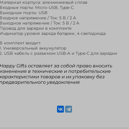
Материал корпуса: алюминиевый сплав
Входные порты: Micro-USB, Type-C
Выходные порты: USB
Входное напряжение / Ток: 5 В / 2 A
Выходное напряжение / Ток: 5 В / 2 A
Провод для зарядки в комплекте
Индикатор уровня заряда батареи, 4 светодиода
В комплект входит:
1. Универсальный аккумулятор
2. USB кабель с разъемом USB-A и Type-C для зарядки
Happy Gifts оставляет за собой право вносить
изменения в технические и потребительские
характеристики товаров и их упаковку без
предварительного уведомления