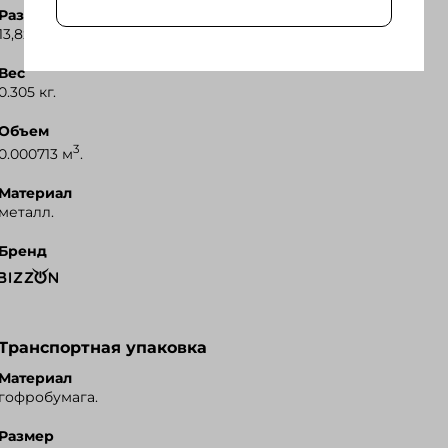
Размер
Я.Маркет
13,8х6.8х1,4 см; коробка: 17х10.3х3 см.
Вес
0.305 кг.
Объем
3
0.000713 м
.
Материал
металл.
Бренд
Транспортная упаковка
Материал
гофробумага.
Размер