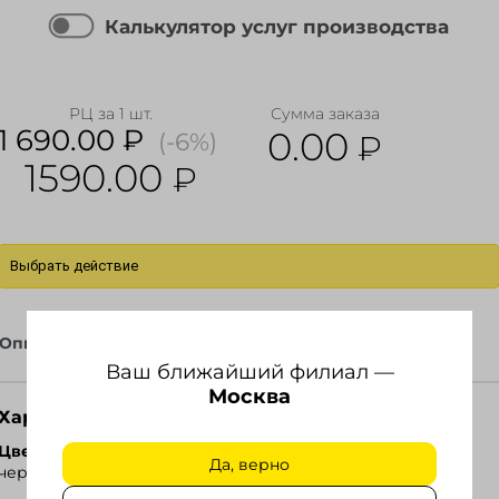
Калькулятор услуг производства
РЦ за 1 шт.
Сумма заказа
1 690.00 ₽
0.00
(-6%)
₽
1590.00
₽
Выбрать действие
Описание
Файлы
Ваш ближайший филиал —
Москва
Характеристики
Ozon
Цвет
Да, верно
черный.
Wildberries