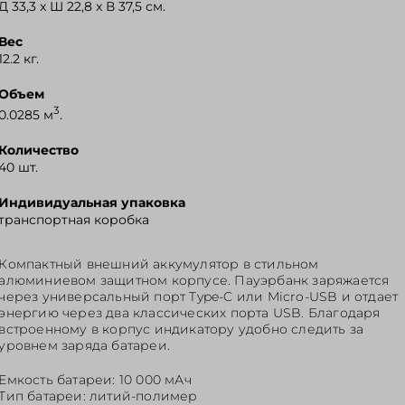
Д 33,3 x Ш 22,8 x В 37,5 см.
Вес
12.2 кг.
Объем
3
0.0285 м
.
Количество
40 шт.
Индивидуальная упаковка
транспортная коробка
Компактный внешний аккумулятор в стильном
алюминиевом защитном корпусе. Пауэрбанк заряжается
через универсальный порт Type-C или Micro-USB и отдает
энергию через два классических порта USB. Благодаря
встроенному в корпус индикатору удобно следить за
уровнем заряда батареи.
Емкость батареи: 10 000 мАч
Тип батареи: литий-полимер