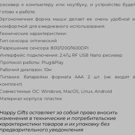
ресивер к компьютеру или ноутбуку, и устройство буде
готово к работе.
Эргономичная форма мыши делает ее очень удобной 
комфортной для ежедневного использования.
Технические характеристики:
Тип сенсора: оптический
Разрешение сенсора: 800/1200/1600DPI
Интерфейс подключения: 2.4Гц RF USB Nano ресивер
Протокол работы: Plug&Play
Рабочий диапазон: 10м
Питание: батарейки формата AAA 2 шт. (не входят 
комплект)
Совместимые ОС: Windows, MacOS, Linux, Android
Материал корпуса: пластик
Happy Gifts оставляет за собой право вносить
изменения в технические и потребительские
характеристики товаров и их упаковку без
предварительного уведомления