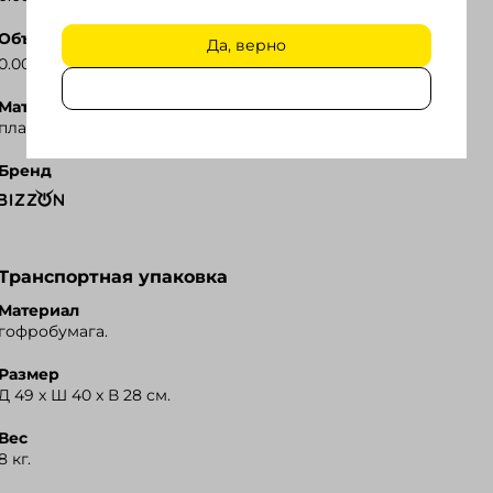
Объем
Да, верно
3
0.00055 м
.
Материал
пластик.
Бренд
Транспортная упаковка
Материал
гофробумага.
Размер
Д 49 x Ш 40 x В 28 см.
Вес
8 кг.