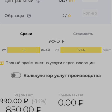
Центральный
1213
/
1171
Образцы
2
/
0
Сроки
Стоимость
УФ-DTF
от
5
дней
от
171.4
р/шт
Полный прайс- лист на услуги персонализации
Калькулятор услуг производства
РЦ за 1 шт.
Сумма заказа
990.00 ₽
0.00
(-14%)
₽
850.00
₽