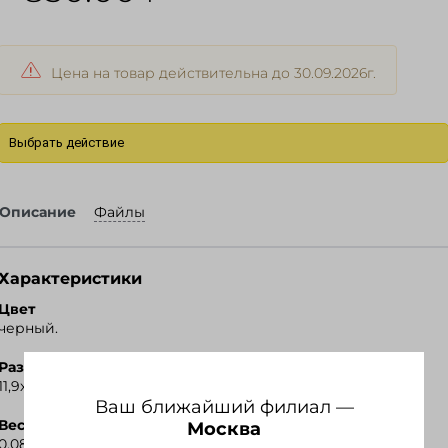
Цена на товар действительна до 30.09.2026г.
Выбрать действие
Описание
Файлы
Характеристики
Цвет
черный.
Размер
11,9х3,9х6,2см.
Ваш ближайший филиал —
Вес
Москва
0.08 кг.