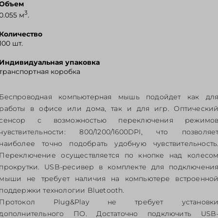
Объем
3
0.055 м
.
Количество
100 шт.
Индивидуальная упаковка
транспортная коробка
Беспроводная компьютерная мышь подойдет как дл
работы в офисе или дома, так и для игр. Оптически
сенсор с возможностью переключения режимо
чувствительности: 800/1200/1600DPI, что позволяе
наиболее точно подобрать удобную чувствительность
Переключение осуществляется по кнопке над колесо
прокрутки. USB-ресивер в комплекте для подключени
мыши не требует наличия на компьютере встроенно
поддержки технологии Bluetooth.
Протокол Plug&Play не требует установк
дополнительного ПО. Достаточно подключить USB